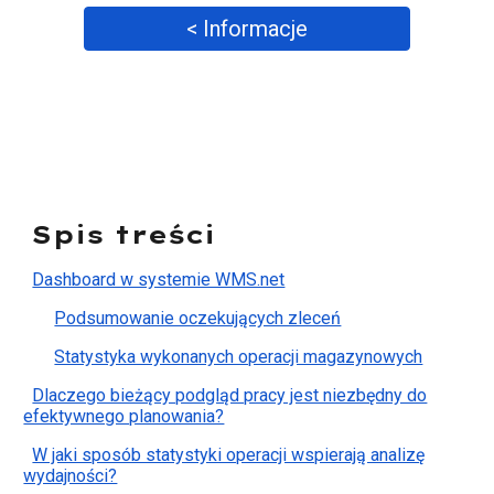
< Informacje
Spis treści
Dashboard w systemie WMS.net
Podsumowanie oczekujących zleceń
Statystyka wykonanych operacji magazynowych
Dlaczego bieżący podgląd pracy jest niezbędny do
efektywnego planowania?
W jaki sposób statystyki operacji wspierają analizę
wydajności?