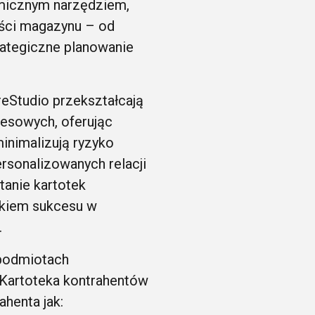
amicznym narzędziem,
ości magazynu – od
trategiczne planowanie
eStudio przekształcają
nesowych, oferując
minimalizują ryzyko
rsonalizowanych relacji
tanie kartotek
ikiem sukcesu w
.
 podmiotach
 Kartoteka kontrahentów
ahenta jak: