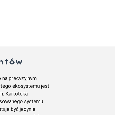
ntów
 na precyzyjnym
 tego ekosystemu jest
h. Kartoteka
nsowanego systemu
aje być jedynie