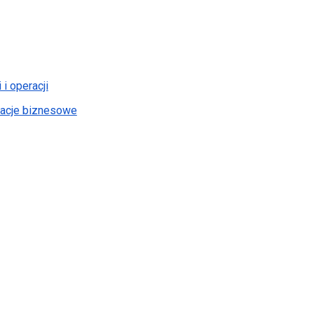
i operacji
elacje biznesowe