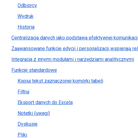
Odbiorcy
Wydruk
Historia
Centralizacja danych jako podstawa efektywnej komunikacji 
Zaawansowane funkcje edycji i personalizacji wspierają r
Integracja z innymi modułami i narzędziami analitycznymi
Funkcje standardowe
Kopiuj tekst zaznaczonej komórki tabeli
Filtruj
Eksport danych do Excela
Notatki (uwagi)
Dyskusje
Pliki