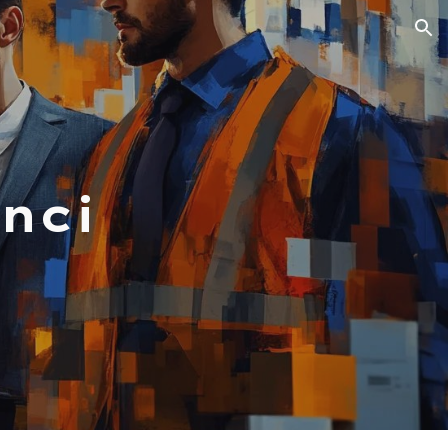
ion
nci