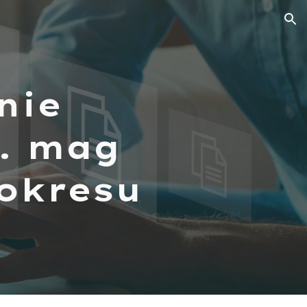
ion
nie
k. mag
 okresu